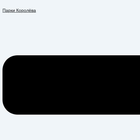
Перейти
Меню
к
Парки Королёва
содержимому