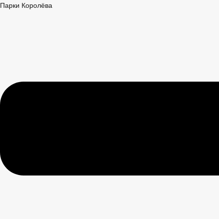
Перейти
Меню
Парки Королёва
к
содержимому