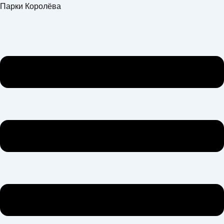
Перейти
Меню
Парки Королёва
к
содержимому