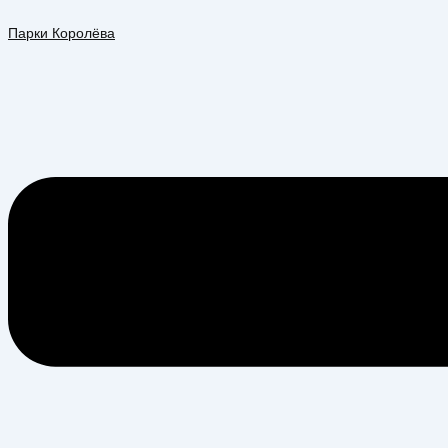
Перейти
Меню
к
Парки Королёва
содержимому