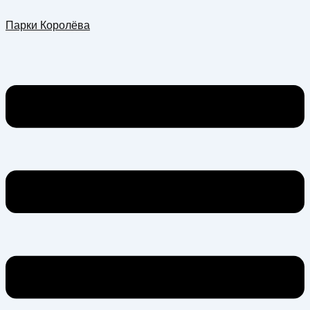
Перейти
Меню
Парки Королёва
к
содержимому