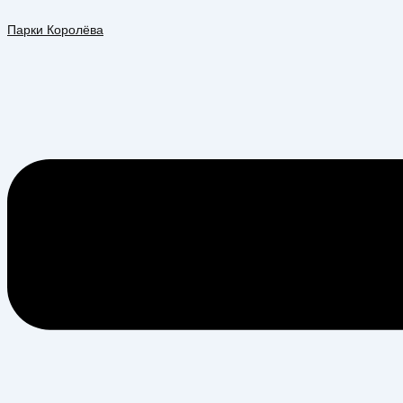
Перейти
Меню
к
Парки Королёва
содержимому