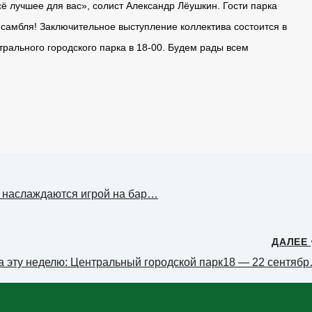
ë лучшее для вас», солист Александр Лëушкин. Гости парка
самбля! Заключительное выступление коллектива состоится в
трального городского парка в 18-00. Будем рады всем
е наслаждаются игрой на бар…
ДАЛЕЕ
а эту неделю: Центральный городской парк18 — 22 сентяб