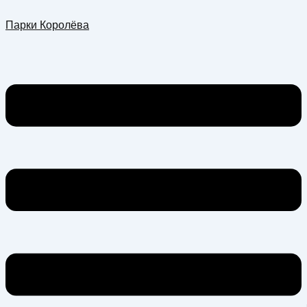
Перейти
Меню
Парки Королёва
к
содержимому