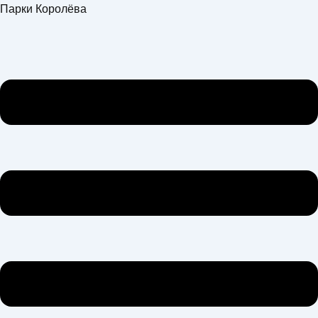
Перейти
Меню
Парки Королёва
к
содержимому