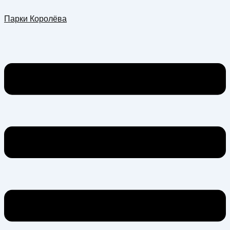
Перейти
Меню
Парки Королёва
к
содержимому