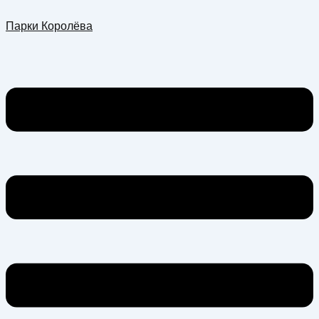
Перейти
Меню
Парки Королёва
к
содержимому