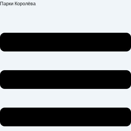
Перейти
Меню
Парки Королёва
к
содержимому