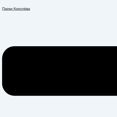
Перейти
Меню
к
Парки Королёва
содержимому