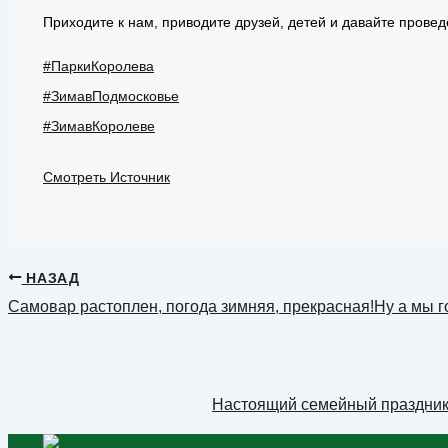
Приходите к нам, приводите друзей, детей и давайте прове
#ПаркиКоролева
#ЗимавПодмосковье
#ЗимавКоролеве
Смотреть Источник
НАЗАД
Самовар растоплен, погода зимняя, прекрасная!Ну а мы
Настоящий семейный праздник