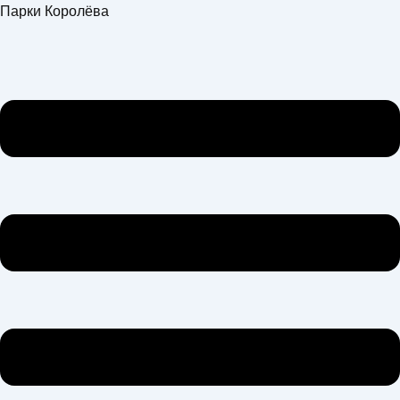
Перейти
Меню
Парки Королёва
к
содержимому