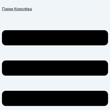
Перейти
Меню
Парки Королёва
к
содержимому