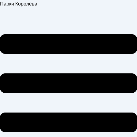
Перейти
Меню
Парки Королёва
к
содержимому