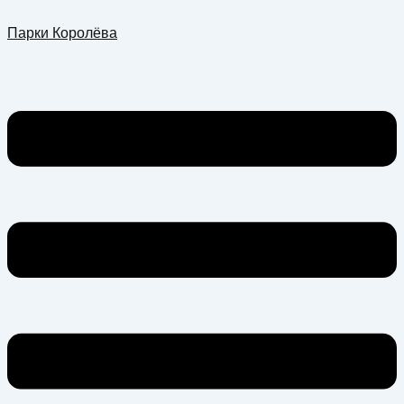
Перейти
Меню
Парки Королёва
к
содержимому