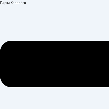
Перейти
Меню
Парки Королёва
к
содержимому