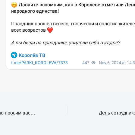
Дорогие друзья!Убедительно просим вас поучаствовать в опросе по ссылке