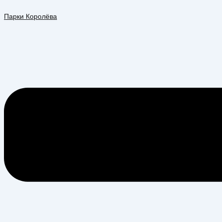
Перейти
Меню
к
Парки Королёва
содержимому