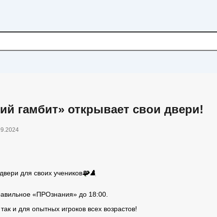
ий гамбит» открывает свои двери!
09.2024
двери для своих учеников
🧩
♟️
равильное «ПРОзнания» до 18:00.
ак и для опытных игроков всех возрастов!