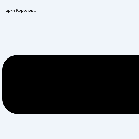
Перейти
Меню
к
Парки Королёва
содержимому