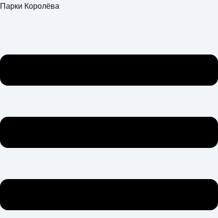
Перейти
Меню
Парки Королёва
к
содержимому