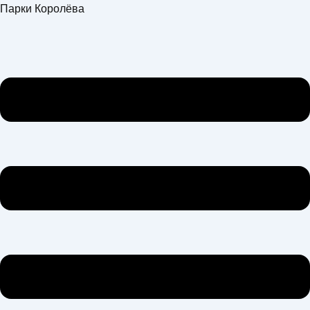
Перейти
Меню
Парки Королёва
к
содержимому