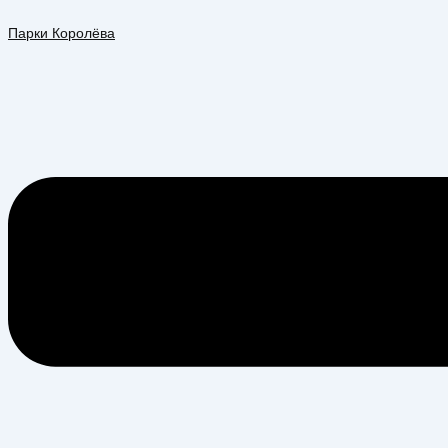
Перейти
Меню
к
Парки Королёва
содержимому