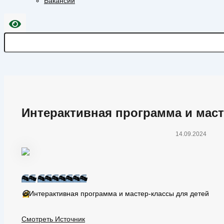
Вакансии
Интерактивная программа и мас
14.09.2024
🔤
🔤
🔤
🔤
🔤
🔤
🔤
🔤
🔤
😃
Интерактивная программа и мастер-классы для детей
Смотреть Источник