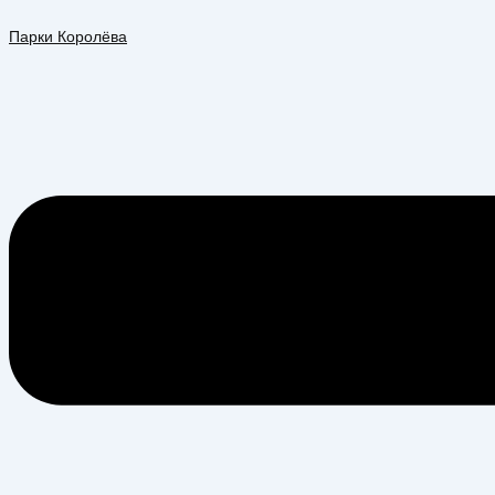
Перейти
Меню
к
Парки Королёва
содержимому