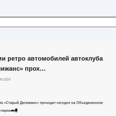
ии ретро автомобилей автоклуба
лижанс» прох…
09.2024
уба «Старый Дилижанс» проходит сегодня на Объединенном
 парка
🚗
🚔