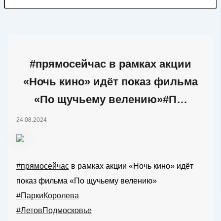
#прямосейчас в рамках акции
«Ночь кино» идёт показ фильма
«По щучьему велению»#П…
24.08.2024
#прямосейчас
в рамках акции «Ночь кино» идёт
показ фильма «По щучьему велению»
#ПаркиКоролева
#ЛетовПодмосковье