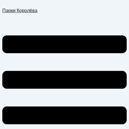
Перейти
Меню
Парки Королёва
к
содержимому