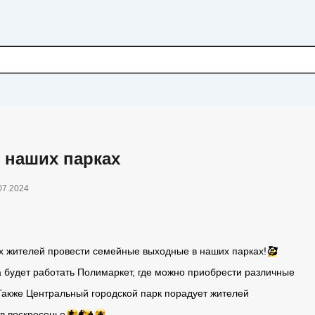
 наших парках
07.2024
х жителей провести семейные выходные в наших парках!
🥰
 будет работать Полимаркет, где можно приобрести различные
 Также Центральный городской парк порадует жителей
в воскресенье
👨‍👩‍👧‍👦