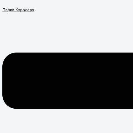
Перейти
Меню
к
Парки Королёва
содержимому