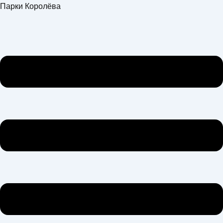
Перейти
Меню
Парки Королёва
к
содержимому