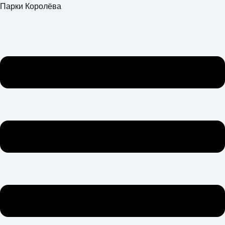
Перейти
Меню
Парки Королёва
к
содержимому