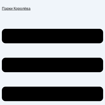
Перейти
Меню
Парки Королёва
к
содержимому