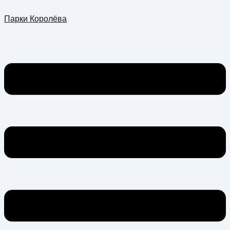
Перейти
Меню
Парки Королёва
к
содержимому