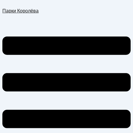
Перейти
Меню
Парки Королёва
к
содержимому