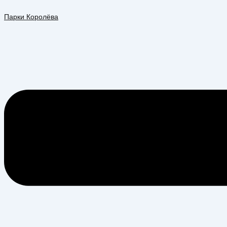
Перейти
Меню
к
Парки Королёва
содержимому