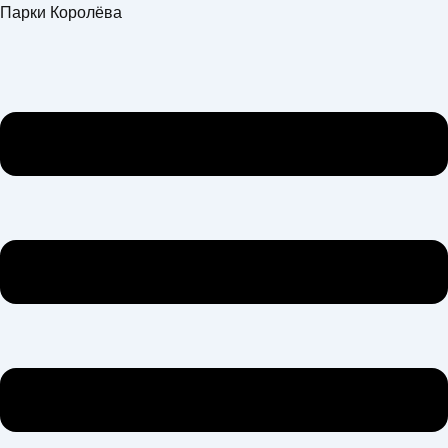
Перейти
Меню
Парки Королёва
к
содержимому