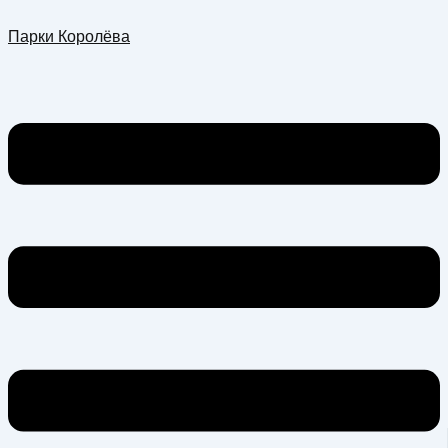
Перейти
Меню
Парки Королёва
к
содержимому