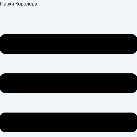
Перейти
Меню
Парки Королёва
к
содержимому