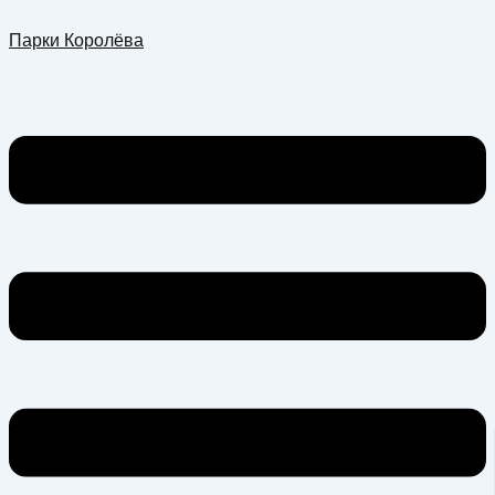
Перейти
Меню
Парки Королёва
к
содержимому