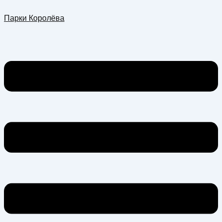
Перейти
Меню
Парки Королёва
к
содержимому