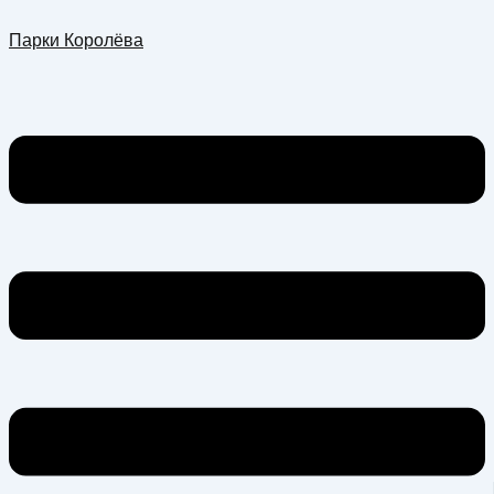
Перейти
Меню
Парки Королёва
к
содержимому