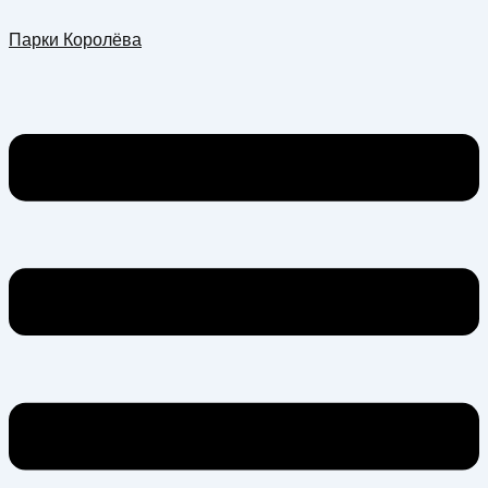
Перейти
Меню
Парки Королёва
к
содержимому