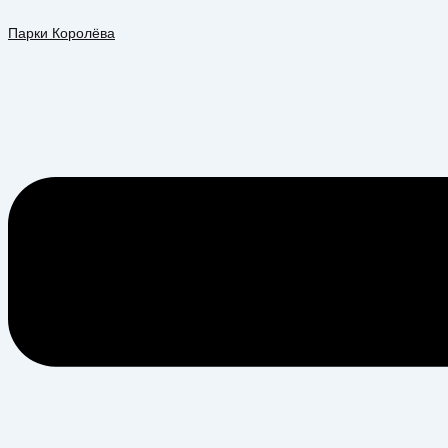
Перейти
Меню
к
Парки Королёва
содержимому