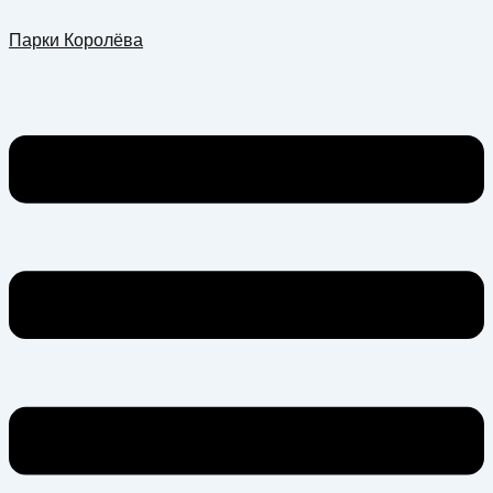
Перейти
Меню
Парки Королёва
к
содержимому