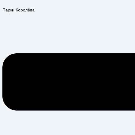
Перейти
Меню
к
Парки Королёва
содержимому