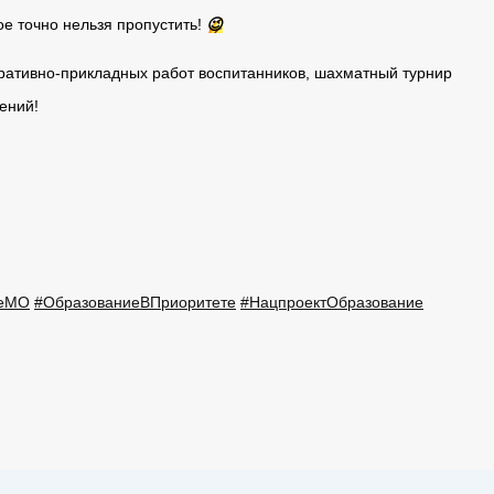
е точно нельзя пропустить!
😉
оративно-прикладных работ воспитанников, шахматный турнир
ений!
иеМО
#ОбразованиеВПриоритете
#НацпроектОбразование