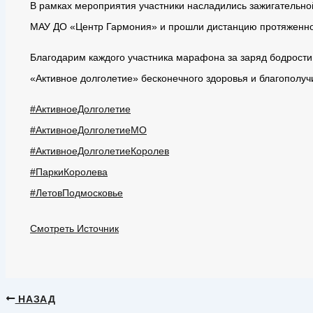
В рамках мероприятия участники насладились зажигательно
МАУ ДО «Центр Гармония» и прошли дистанцию протяженнос
Благодарим каждого участника марафона за заряд бодрости
«Активное долголетие» бесконечного здоровья и благополуч
#АктивноеДолголетие
#АктивноеДолголетиеМО
#АктивноеДолголетиеКоролев
#ПаркиКоролева
#ЛетовПодмосковье
Смотреть Источник
НАЗАД