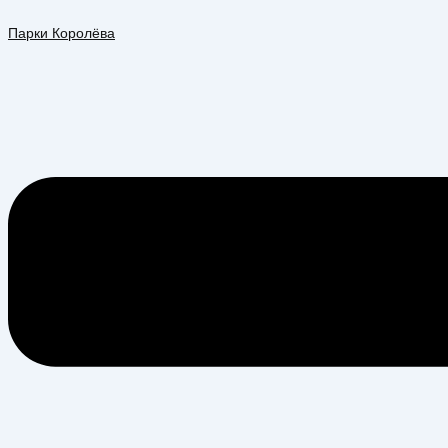
Перейти
Меню
к
Парки Королёва
содержимому