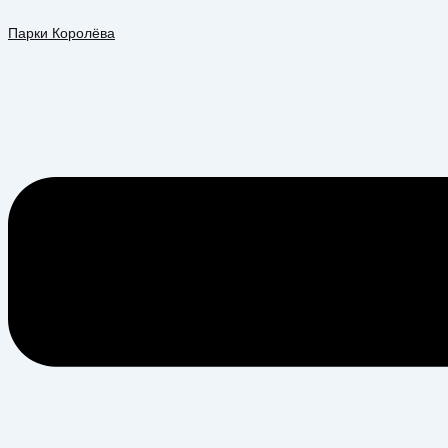
Перейти
Меню
к
Парки Королёва
содержимому