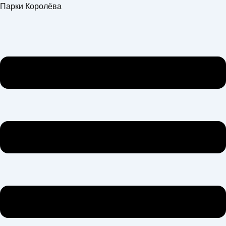
Перейти
Меню
Парки Королёва
к
содержимому