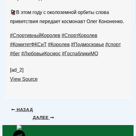
🚀
В этом году с околоземной орбиты слова
приветствия передает космонавт Олег Кононенко.
#СпортивныйКоролев
#СпортКоролев
#КомитетФКСиТ
#Королев
#Подмосковье
#спорт
#бег
#ЛюбовьиКосмос
#ГоспабликиМО
[ad_2]
View Source
НАЗАД
ДАЛЕЕ