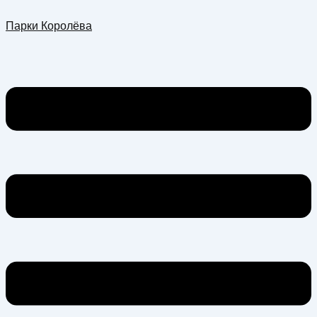
Перейти
Меню
Парки Королёва
к
содержимому