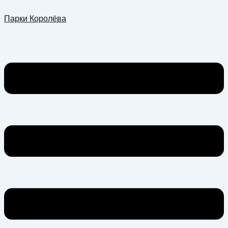
Перейти
Меню
Парки Королёва
к
содержимому