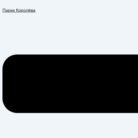
Перейти
Меню
к
Парки Королёва
содержимому