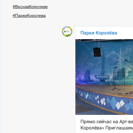
#ВеснавКоролеве
#ПаркиКоролева