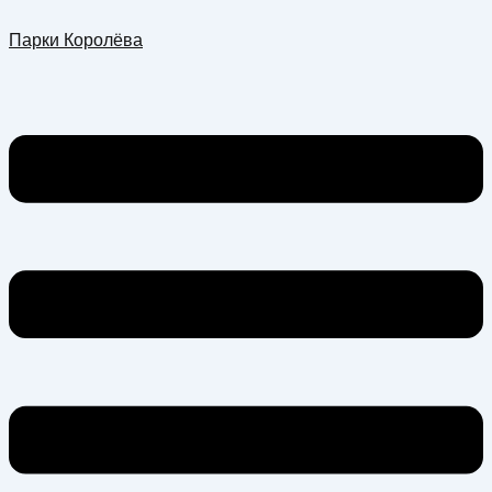
Перейти
Меню
Парки Королёва
к
содержимому