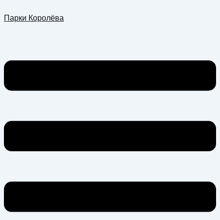
Перейти
Меню
Парки Королёва
к
содержимому