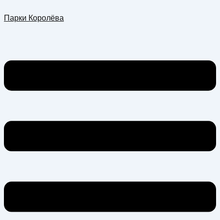
Перейти
Меню
Парки Королёва
к
содержимому